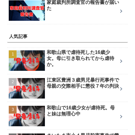
家庭裁判所調査官の報告書が届い
た
人気記事
和歌山県で虐待死した16歳少
女。母に引き取られてから虐待
か。
江東区豊洲３歳男児暴行死事件で
母親の交際相手に懲役７年の判決
和歌山で16歳少女が虐待死。母
と妹は無理心中