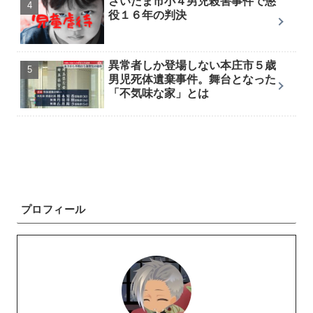
さいたま市小４男児殺害事件で懲
役１６年の判決
異常者しか登場しない本庄市５歳
男児死体遺棄事件。舞台となった
「不気味な家」とは
プロフィール