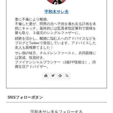
宇和木サレ夫
妻に不倫により離婚。
不倫した妻が、間男の元へ子供を連れ去る計画を未
然にキャッチ。最終的には監護者指定審判で親権を
勝ち取り、３歳児のシングルファザーに。
経験を活かし、離婚に悩む人へのアドバイスなどを
ブログとTwitterで発信しています。アドバイスした
友人も親権勝てました！
サレ側の味方。チルドレンファースト。共同親権に
は賛成。投資好き。
ファイナンシャルプランナー（2級FP技能士）。消
費生活アドバイザー。
SNSフォローボタン
宇和木サレ夫をフォローする