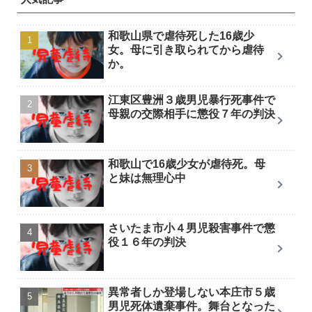
和歌山県で虐待死した16歳少
女。母に引き取られてから虐待
か。
江東区豊洲３歳男児暴行死事件で
母親の交際相手に懲役７年の判決
和歌山で16歳少女が虐待死。母
と妹は無理心中
さいたま市小４男児殺害事件で懲
役１６年の判決
異常者しか登場しない本庄市５歳
男児死体遺棄事件。舞台となった