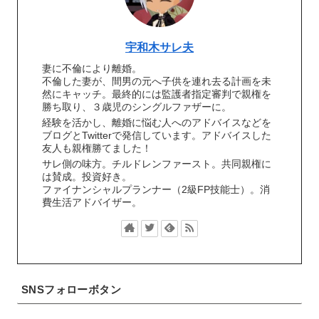
宇和木サレ夫
妻に不倫により離婚。
不倫した妻が、間男の元へ子供を連れ去る計画を未
然にキャッチ。最終的には監護者指定審判で親権を
勝ち取り、３歳児のシングルファザーに。
経験を活かし、離婚に悩む人へのアドバイスなどを
ブログとTwitterで発信しています。アドバイスした
友人も親権勝てました！
サレ側の味方。チルドレンファースト。共同親権に
は賛成。投資好き。
ファイナンシャルプランナー（2級FP技能士）。消
費生活アドバイザー。
SNSフォローボタン