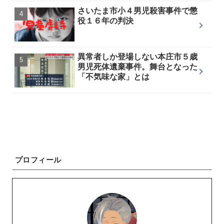
さいたま市小４男児殺害事件で懲
役１６年の判決
異常者しか登場しない本庄市５歳
男児死体遺棄事件。舞台となった
「不気味な家」とは
プロフィール