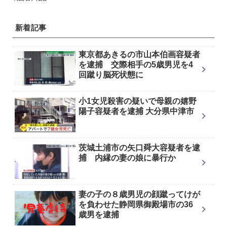
新着記事
東京都あきるの市山本伯画容疑者
を逮捕 交際相手の5歳男児を4
回蹴り脳死状態に
小1女児殺害の疑いで母親の嬉野
陽子容疑者を逮捕 大分県中津市
茨城土浦市の矢口舜大容疑者を逮
捕 内縁の妻の娘に暴行か
妻の子の８歳男児の顔蹴ってけが
を負わせた静岡県御殿場市の36
歳男を逮捕