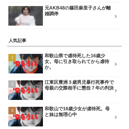
元AKB48の篠田麻里子さんが離
婚調停
人気記事
和歌山県で虐待死した16歳少
女。母に引き取られてから虐待
か。
江東区豊洲３歳男児暴行死事件で
母親の交際相手に懲役７年の判決
和歌山で16歳少女が虐待死。母
と妹は無理心中