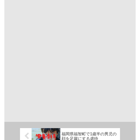
福岡県福智町で1歳半の男児の
顔を足蹴にする虐待