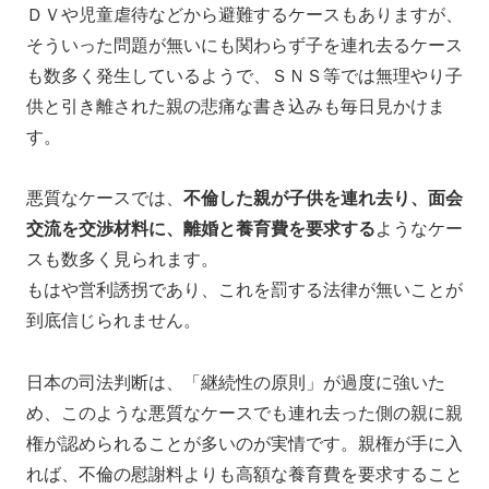
ＤＶや児童虐待などから避難するケースもありますが、
そういった問題が無いにも関わらず子を連れ去るケース
も数多く発生しているようで、ＳＮＳ等では無理やり子
供と引き離された親の悲痛な書き込みも毎日見かけま
す。
悪質なケースでは、
不倫した親が子供を連れ去り、面会
交流を交渉材料に、離婚と養育費を要求する
ようなケー
スも数多く見られます。
もはや営利誘拐であり、これを罰する法律が無いことが
到底信じられません。
日本の司法判断は、「継続性の原則」が過度に強いた
め、このような悪質なケースでも連れ去った側の親に親
権が認められることが多いのが実情です。親権が手に入
れば、不倫の慰謝料よりも高額な養育費を要求すること